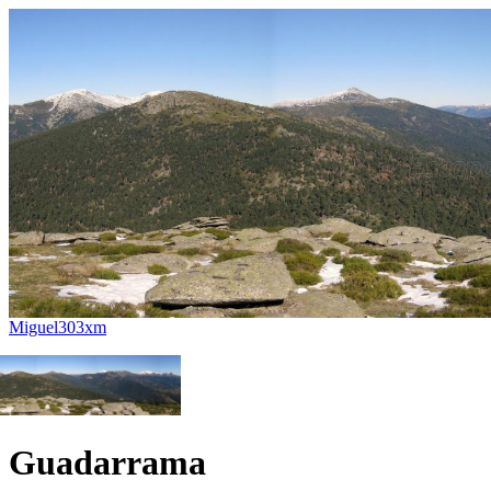
Miguel303xm
Guadarrama